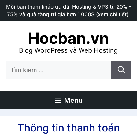
Chuyển
Mời bạn tham khảo ưu đãi Hosting & VPS từ 20% -
đến
75% và quà tặng trị giá hơn 1.000$ (
xem chi tiết
).
nội
dung
Hocban.vn
Blog WordPress và Web Hosting
Tìm
kiếm
cho:
Menu
Thông tin thanh toán