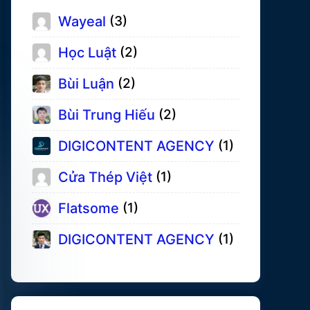
Wayeal
(3)
Học Luật
(2)
Bùi Luận
(2)
Bùi Trung Hiếu
(2)
DIGICONTENT AGENCY
(1)
Cửa Thép Việt
(1)
Flatsome
(1)
DIGICONTENT AGENCY
(1)