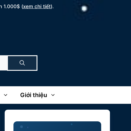
n 1.000$ (
xem chi tiết
).
Giới thiệu