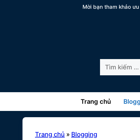
Chuyển
Mời bạn tham khảo ưu 
đến
nội
dung
Tìm
kiếm
cho:
Trang chủ
Blog
Trang chủ
»
Blogging