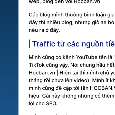
web, blog đến với Hocban.vn
Các blog mình thường bình luận gi
đây thì nhiều blog, nhưng giờ ae b
nêu ra ở đây.
Traffic từ các nguồn t
Mình cũng có kênh YouTube tên là “
TikTok cũng vậy. Nói chung hầu hết
Hocban.vn | Hiện tại thì mình chủ 
tháng rồi chưa lên video). Mình ít k
mình cũng đề cập tới tên HOCBAN.V
hiệu. Cái này không những có thêm tr
lợi cho SEO.