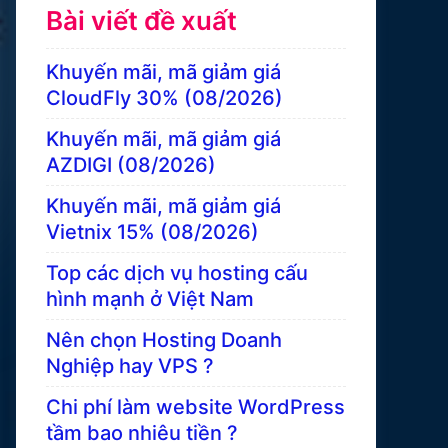
Bài viết đề xuất
Khuyến mãi, mã giảm giá
CloudFly 30% (08/2026)
Khuyến mãi, mã giảm giá
AZDIGI (08/2026)
Khuyến mãi, mã giảm giá
Vietnix 15% (08/2026)
Top các dịch vụ hosting cấu
hình mạnh ở Việt Nam
Nên chọn Hosting Doanh
Nghiệp hay VPS ?
Chi phí làm website WordPress
tầm bao nhiêu tiền ?