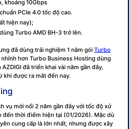
o, khoảng 10Gbps
uẩn PCIe 4.0 tốc độ cao.
ất hiện nay);
dùng Turbo AMD BH-3 trở lên.
hưng đã dùng trải nghiệm 1 năm gói
Turbo
lý nhỉnh hơn Turbo Business Hosting dùng
 AZDIGI đã triển khai vài năm gần đây,
 khi được ra mắt đến nay.
ing
ch vụ mới nổi 2 năm gần đây với tốc độ xử
o đến thời điểm hiện tại (01/2026). Mặc dù
uyên cung cấp là lớn nhất, nhưng được xây