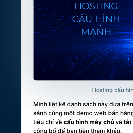
Hosting cấu hì
Mình liệt kê danh sách này dựa trên
sánh cùng một demo web bán hàng, 
tiêu chí về
cấu hình máy chủ
và
tài
công bố để bạn tiện tham khảo.