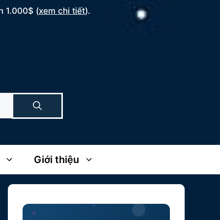
n 1.000$ (
xem chi tiết
).
Giới thiệu