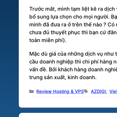
Trước mắt, mình tạm liệt kê ra dịc
bổ sung lựa chọn cho mọi người. B
mình đã đưa ra ở trên thế nào ? Có 
chưa đủ thuyết phục thì bạn cứ đăn
toàn miễn phí).
Mặc dù giá của những dịch vụ như tr
cầu doanh nghiệp thì chi phí hàng 
vấn đề. Bởi khách hàng doanh nghiệ
trung sản xuất, kinh doanh.
Danh
Thẻ
Review Hosting & VPS
AZDIGI
,
Vie
mục