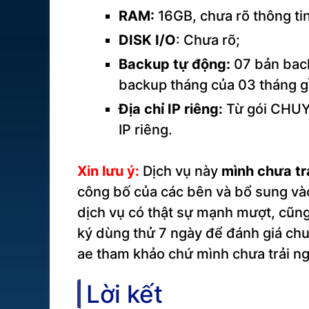
RAM:
16GB, chưa rõ thông tin
DISK I/O
: Chưa rõ;
Backup tự động:
07 bản back
backup tháng của 03 tháng g
Địa chỉ IP riêng:
Từ gói CHUYÊ
IP riêng.
Xin lưu ý:
Dịch vụ này
mình chưa tr
công bố của các bên và bổ sung vào 
dịch vụ có thật sự mạnh mượt, cũng
ký dùng thử 7 ngày để đánh giá ch
ae tham khảo chứ mình chưa trải n
Lời kết