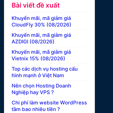
Bài viết đề xuất
Khuyến mãi, mã giảm giá
CloudFly 30% (08/2026)
Khuyến mãi, mã giảm giá
AZDIGI (08/2026)
Khuyến mãi, mã giảm giá
Vietnix 15% (08/2026)
Top các dịch vụ hosting cấu
hình mạnh ở Việt Nam
Nên chọn Hosting Doanh
Nghiệp hay VPS ?
Chi phí làm website WordPress
tầm bao nhiêu tiền ?