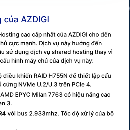
g của AZDIGI
 Hosting cao cấp nhất của AZDIGI cho đến
 chủ cực mạnh. Dịch vụ này hướng đến
u sử dụng dịch vụ shared hosting thay vì
 cấu hình máy chủ của dịch vụ này:
điều khiển RAID H755N để thiết lập cấu
ổ cứng NVMe U.2/U.3 trên PCIe 4.
p AMD EPYC Milan 7763 có hiệu năng cao
en 3.
R4
với bus 2.933mhz. Tốc độ xử lý của bộ