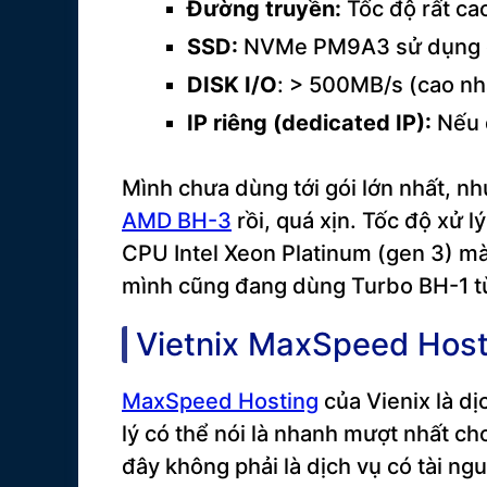
Đường truyền:
Tốc độ rất ca
SSD:
NVMe PM9A3 sử dụng ch
DISK I/O
: > 500MB/s (cao nh
IP riêng (dedicated IP):
Nếu 
Mình chưa dùng tới gói lớn nhất, n
AMD BH-3
rồi, quá xịn. Tốc độ xử 
CPU Intel Xeon Platinum (gen 3) mà
mình cũng đang dùng Turbo BH-1 từ
Vietnix MaxSpeed Host
MaxSpeed Hosting
của Vienix là dị
lý có thể nói là nhanh mượt nhất ch
đây không phải là dịch vụ có tài ng