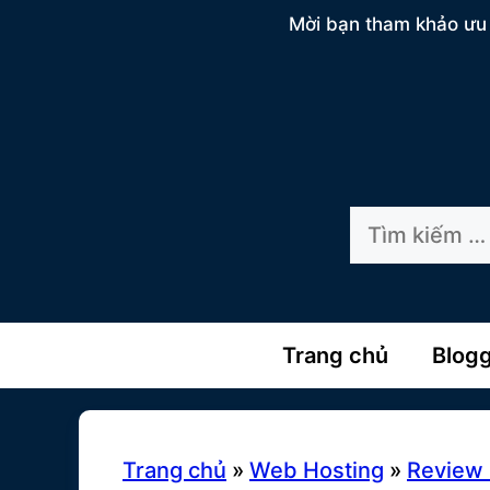
Chuyển
Mời bạn tham khảo ưu 
đến
nội
dung
Tìm
kiếm
cho:
Trang chủ
Blog
Trang chủ
»
Web Hosting
»
Review 