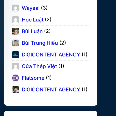
Wayeal
(3)
Học Luật
(2)
Bùi Luận
(2)
Bùi Trung Hiếu
(2)
DIGICONTENT AGENCY
(1)
Cửa Thép Việt
(1)
Flatsome
(1)
DIGICONTENT AGENCY
(1)