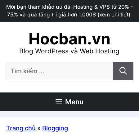
Chuyển
Mời bạn tham khảo ưu đãi Hosting & VPS từ 20% -
đến
75% và quà tặng trị giá hơn 1.000$ (
xem chi tiết
).
nội
dung
Hocban.vn
Blog WordPress và Web Hosting
Tìm
kiếm
cho:
Menu
Trang chủ
»
Blogging