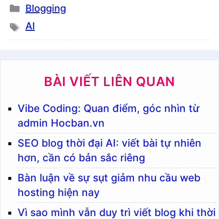
Danh
Blogging
mục
AI
Thẻ
BÀI VIẾT LIÊN QUAN
Vibe Coding: Quan điểm, góc nhìn từ
admin Hocban.vn
SEO blog thời đại AI: viết bài tự nhiên
hơn, cần có bản sắc riêng
Bàn luận về sự sụt giảm nhu cầu web
hosting hiện nay
Vì sao mình vẫn duy trì viết blog khi thời