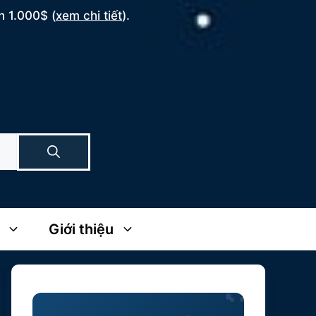
n 1.000$ (
xem chi tiết
).
Giới thiệu