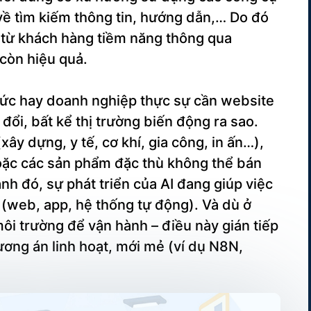
 về tìm kiếm thông tin, hướng dẫn,… Do đó
c từ khách hàng tiềm năng thông qua
còn hiệu quả.
hức hay doanh nghiệp thực sự cần website
đổi, bất kể thị trường biến động ra sao.
ây dựng, y tế, cơ khí, gia công, in ấn…),
hoặc các sản phẩm đặc thù không thể bán
nh đó, sự phát triển của AI đang giúp việc
(web, app, hệ thống tự động). Và dù ở
ôi trường để vận hành – điều này gián tiếp
ơng án linh hoạt, mới mẻ (ví dụ N8N,