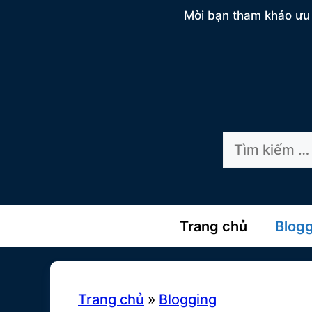
Chuyển
Mời bạn tham khảo ưu 
đến
nội
dung
Tìm
kiếm
cho:
Trang chủ
Blog
Trang chủ
»
Blogging