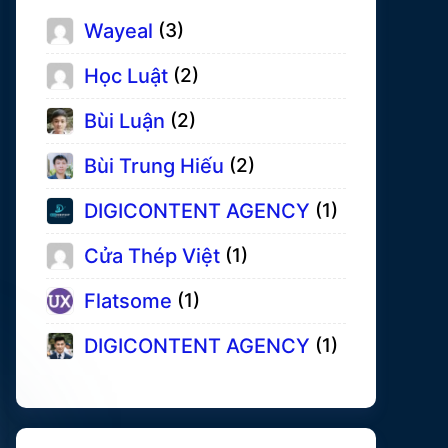
Wayeal
(3)
Học Luật
(2)
Bùi Luận
(2)
Bùi Trung Hiếu
(2)
DIGICONTENT AGENCY
(1)
Cửa Thép Việt
(1)
Flatsome
(1)
DIGICONTENT AGENCY
(1)