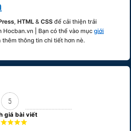
n
Press
,
HTML
&
CSS
để cải thiện trải
n Hocban.vn | Bạn có thể vào mục
giới
thêm thông tin chi tiết hơn nè.
5
 giá bài viết