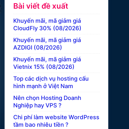
Bài viết đề xuất
Khuyến mãi, mã giảm giá
CloudFly 30% (08/2026)
Khuyến mãi, mã giảm giá
AZDIGI (08/2026)
Khuyến mãi, mã giảm giá
Vietnix 15% (08/2026)
Top các dịch vụ hosting cấu
hình mạnh ở Việt Nam
Nên chọn Hosting Doanh
Nghiệp hay VPS ?
Chi phí làm website WordPress
tầm bao nhiêu tiền ?