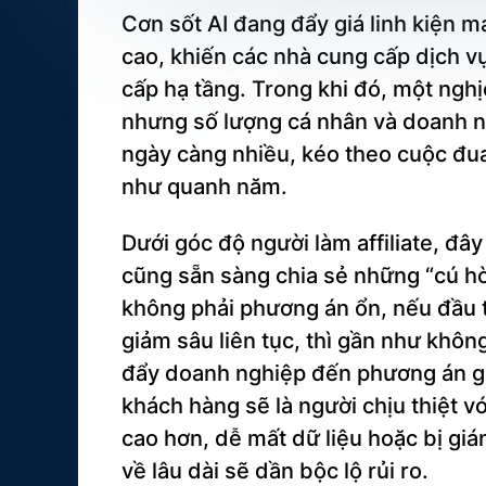
Cơn sốt AI đang đẩy giá linh kiện m
cao, khiến các nhà cung cấp dịch vụ
cấp hạ tầng. Trong khi đó, một nghị
nhưng số lượng cá nhân và doanh ng
ngày càng nhiều, kéo theo cuộc đua
như quanh năm.
Dưới góc độ người làm affiliate, đây
cũng sẵn sàng chia sẻ những “cú hời
không phải phương án ổn, nếu đầu t
giảm sâu liên tục, thì gần như không
đẩy doanh nghiệp đến phương án giả
khách hàng sẽ là người chịu thiệt v
cao hơn, dễ mất dữ liệu hoặc bị gi
về lâu dài sẽ dần bộc lộ rủi ro.