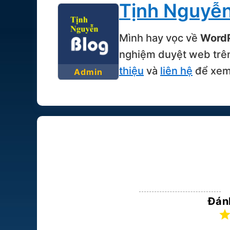
Tịnh Nguyễ
Mình hay vọc về
Word
nghiệm duyệt web trê
thiệu
và
liên hệ
để xem 
Admin
Đánh