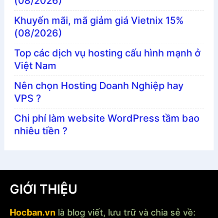
(08/2026)
Khuyến mãi, mã giảm giá Vietnix 15%
(08/2026)
Top các dịch vụ hosting cấu hình mạnh ở
Việt Nam
Nên chọn Hosting Doanh Nghiệp hay
VPS ?
Chi phí làm website WordPress tầm bao
nhiêu tiền ?
GIỚI THIỆU
Hocban.vn
là blog viết, lưu trữ và chia sẻ về: