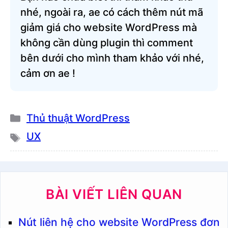
width: 100% !important; height: 
nhé, ngoài ra, ae có cách thêm nút mã
100% !important; font-size: 16.8px 
giảm giá cho website WordPress mà
!important;

không cần dùng plugin thì comment
padding-right: 25% !important; 
bên dưới cho mình tham khảo với nhé,
text-align: right !important; box-
cảm ơn ae !
sizing: border-box !important;

background: white !important; 
color: #333 !important; outline: 
none !important; font-weight: bold 
Danh
Thủ thuật WordPress
!important;

mục
UX
}

Thẻ
.copy-btn-wp {

position: absolute; left: 0; top: 
0; width: 60%; height: 100%;

BÀI VIẾT LIÊN QUAN
border: 3px dashed #ff9800; cursor: 
pointer; font-size: 16.8px; font-
Nút liên hệ cho website WordPress đơn
weight: 600;
