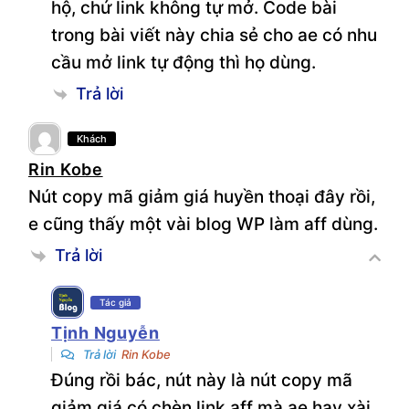
hộ, chứ link không tự mở. Code bài
trong bài viết này chia sẻ cho ae có nhu
cầu mở link tự động thì họ dùng.
Trả lời
Khách
Rin Kobe
Nút copy mã giảm giá huyền thoại đây rồi,
e cũng thấy một vài blog WP làm aff dùng.
Trả lời
Tác giả
Tịnh Nguyễn
Trả lời
Rin Kobe
Đúng rồi bác, nút này là nút copy mã
giảm giá có chèn link aff mà ae hay xài