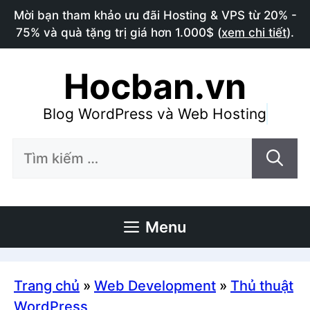
Chuyển
Mời bạn tham khảo ưu đãi Hosting & VPS từ 20% -
đến
75% và quà tặng trị giá hơn 1.000$ (
xem chi tiết
).
nội
dung
Hocban.vn
Blog WordPress và Web Hosting
Tìm
kiếm
cho:
Menu
Trang chủ
»
Web Development
»
Thủ thuật
WordPress