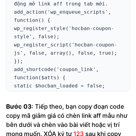
động mở link aff trong tab mới.

add_action('wp_enqueue_scripts', 
function() {

wp_register_style('hocban-coupon-
style', false);

wp_register_script('hocban-coupon-
js', false, array(), false, true);

});

add_shortcode('coupon_link', 
function($atts) {

static $hocban_loaded = false;

$atts = shortcode_atts(array(

'link' => 'https://hocban.vn',

Bước 03
: Tiếp theo, bạn copy đoạn code
'coupon' => 'HOCBAN'

copy mã giảm giá có chèn link aff mẫu như
), $atts, 'coupon_link');

bên dưới và chèn vào bài viết hoặc vị trí
if (!$hocban_loaded) {

mong muốn. XÓA ký tự
123
sau khi copy
wp_enqueue_style('hocban-coupon-