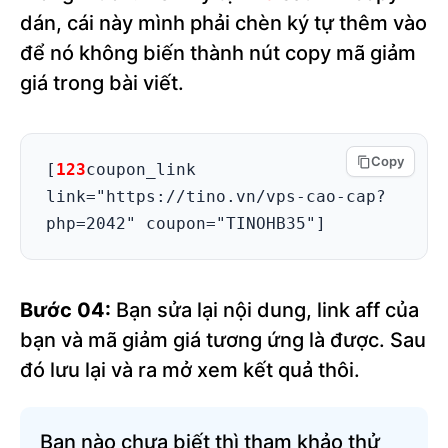
dán, cái này mình phải chèn ký tự thêm vào
style');

để nó không biến thành nút copy mã giảm
wp_add_inline_style('hocban-coupon-
style', '

giá trong bài viết.
.hocban-wrapper { display: flex; 
flex-direction: column; align-
items: center; margin: 25px 0; 
Copy
[
123
coupon_link 
clear: both; }

link="https://tino.vn/vps-cao-cap?
.coupon-box-wp { max-width: 210px; 
php=2042" coupon="TINOHB35"]
width: 100%; text-align: center; }

.coupon-input-container-wp { 
position: relative; width: 100%; 
Bước 04:
Bạn sửa lại nội dung, link aff của
height: 48px; }

bạn và mã giảm giá tương ứng là được. Sau
.coupon-box-wp input {

đó lưu lại và ra mở xem kết quả thôi.
padding: 12px !important; border: 
1px solid #ccc !important; border-
radius: 6px !important;

Bạn nào chưa biết thì tham khảo thử