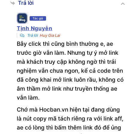
mã</a>

Trả lời
</div>

</div>

Tác giả
<p class='success-msg-wp'>Đã copy 
Tịnh Nguyễn
mã giảm giá thành công và mở trang 
Trả lời
Huy Gia Lai
web của nhà cung cấp !</p>

Bẫy click thì cũng bình thường e, ae
</div>";

trước giờ vẫn làm. Nhưng tự ý mở link
});

mà khách truy cập không ngờ thì trải
//Tạo nút copy mã giảm giá có tự 
nghiệm vẫn chưa ngon, kể cả code trên
động mở link aff trong tab mới.
đã công khai mở link luôn rầu, không có
âm thầm mở link như truyền thống ae
vẫn làm.
Chớ mà Hocban.vn hiện tại đang dùng
là nút copy mã tách riêng ra với link aff,
ae có lòng thì bấm thêm link đó để ủng