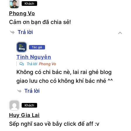
Khách
});

Phong Vo
");

Cảm ơn bạn đã chia sẻ!
$hocban_loaded = true;

}

Trả lời
$link = esc_url($atts['link']);

$coupon = 
Tác giả
esc_attr($atts['coupon']);

Tịnh Nguyễn
return "

Trả lời
Phong Vo
<div class='hocban-wrapper'>

Không có chi bác nè, lai rai ghé blog
<div class='coupon-box-wp'>

giao lưu cho có không khí bác nhé ^^
<div class='coupon-input-container-
Trả lời
wp'>

<input type='text' 
Khách
value='{$coupon}' readonly>

Huy Gia Lai
<a href='{$link}' class='copy-btn-
Sếp nghĩ sao về bẫy click để aff :v
wp' rel='nofollow sponsored'>Copy 