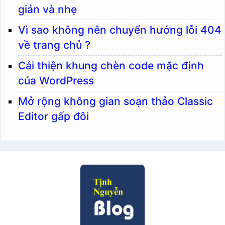
giản và nhẹ
display: flex; align-items: center; 
justify-content: center;

Vì sao không nên chuyển hướng lỗi 404
clip-path: polygon(0 0, 90% 0, 100% 
về trang chủ ?
100%, 0 100%);

border-radius: 6px 0 0 6px; 
Cải thiện khung chèn code mặc định
transition: all 0.3s ease; z-index: 
của WordPress
2;

Mở rộng không gian soạn thảo Classic
background: #ffc107; color: #333; 
Editor gấp đôi
text-decoration: none;

}

.copy-btn-wp:hover { background: 
#28a745; color: white; border-
color: #218838; }

.copy-btn-wp.revealed { transform: 
translateX(-100%); opacity: 0; 
pointer-events: none; }
