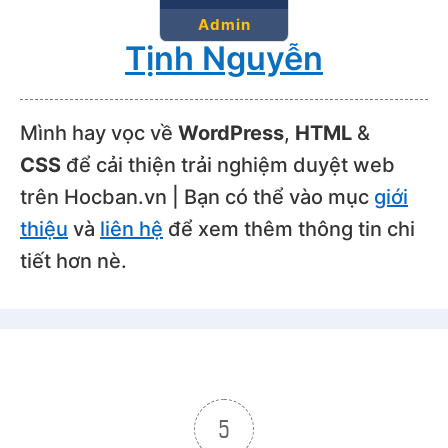
.success-msg-wp { margin: 15px 0 0; 
Admin
font-size: 16.8px; color: #28a745; 
Tịnh Nguyễn
display: none; min-width: 400px; 
text-align: center; font-weight: 
500; }

Mình hay vọc về
WordPress
,
HTML
&
.success-msg-wp.show { display: 
CSS
để cải thiện trải nghiệm duyệt web
block; }

');

trên Hocban.vn | Bạn có thể vào mục
giới
wp_enqueue_script('hocban-coupon-
thiệu
và
liên hệ
để xem thêm thông tin chi
js');

tiết hơn nè.
wp_add_inline_script('hocban-
coupon-js', "

document.addEventListener('click', 
function(e) {

const btn = 
e.target.closest('.copy-btn-wp');

5
if (!btn) return;
